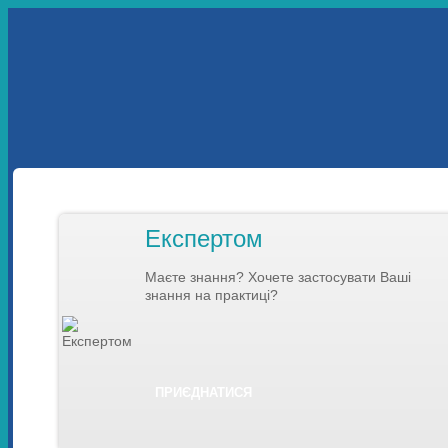
УКР
ENG
ПРО НАС
НАШІ ПРОЕКТИ
НАВЧАННЯ
ДОЛУЧИТИСЯ
СТАТИ ЕКСПЕРТОМ
СТАТИ ВОЛОНТЕРОМ
Експертом
Маєте знання? Хочете застосувати Ваші
знання на практиці?
ПРИЄДНАТИСЯ