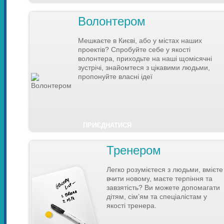
Волонтером
Мешкаєте в Києві, або у містах наших
проектів? Спробуйте себе у якості
волонтера, приходьте на наші щомісячні
зустрічі, знайомтеся з цікавими людьми,
пропонуйте власні ідеї
ПРИЄДНАТИСЯ
Тренером
Легко розумієтеся з людьми, вмієте
вчити новому, маєте терпіння та
завзятість? Ви можете допомагати
дітям, сім’ям та спеціалістам у
якості тренера.