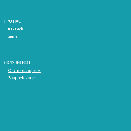
ПРО НАС
вакансії
звіти
ДОЛУЧИТИСЯ
Стати експертом
Запросіть нас
Тренінги
ПІДТРИМАТИ
Стати спонсором
як все працює