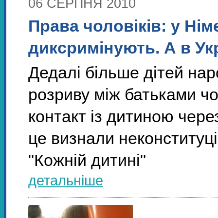
06 СЕРПНЯ 2010
Права чоловіків: у Нім
диксримінують. А в Ук
Дедалі більше дітей на
розриву між батьками чо
контакт із дитиною чере
це визнали неконституці
"Кожній дитині"
детальніше