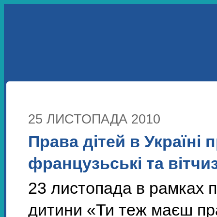
УКР
ENG
ПРО НАС
НАШІ ПРОЕКТИ
НАВЧАННЯ
МУЛЬТИМЕДІА
ЗАПРОСІТЬ НАС
ВІДЕО
25 ЛИСТОПАДА 2010
Права дітей в Україні 
французьські та вітчи
23 листопада в рамках 
дитини «Ти теж маєш пр