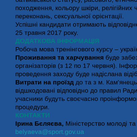
походження, кольору шкіри, релігійних 
переконань, сексуальної орієнтації.
Успішні кандидати отримають відповідн
25 травня 2017 року.
ДОДАТКОВА ІНФОРМАЦІЯ
Робоча мова тренінгового курсу – украї
Проживання та харчування
буде забе
організаторів (з 12 по 17 червня). Інфо
проведення заходу буде надіслана віді
Витрати на проїзд
до та з м. Кам’янец
відшкодовані відповідно до правил Ради
учасники будуть своєчасно проінформов
процедури.
КОНТАКТИ
Ірина Бєляєва,
Міністерство молоді та 
belyaeva@sport.gov.ua