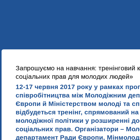
УКР
ENG
ПРО НАС
НАШІ ПРОЕКТИ
НАВЧАННЯ
НОВИНИ
Запрошуємо на навчання: тренінговий к
соціальних прав для молодих людей»
12-17 червня 2017 року у рамках про
співробітництва між Молодіжним де
Європи й Міністерством молоді та сп
відбудеться тренінг, спрямований на
молодіжної політики у розширенні до
соціальних прав. Організатори – Мо
департамент Ради Європи, Мінмолод