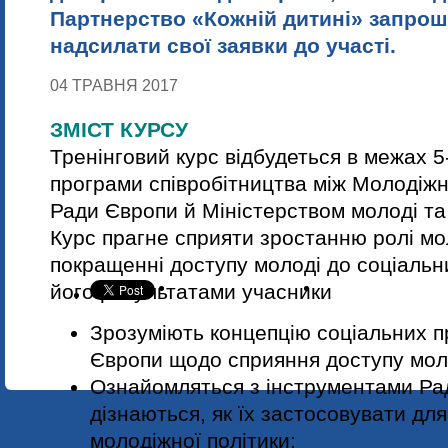
Партнерство «Кожній дитині» запрош
надсилати свої заявки до участі.
04 ТРАВНЯ 2017
ЗМІСТ КУРСУ
Тренінговий курс відбудеться в межах 5
програми співробітництва між Молоді
Ради Європи й Міністерством молоді та
Курс прагне сприяти зростанню ролі мо
покращенні доступу молоді до соціальни
його результатами учасники
Зрозуміють концепцію соціальних п
Європи щодо сприяння доступу моло
Ознайомляться з інструментами Ра
дізнаються, як їх застосовувати для
молодіжної політики;