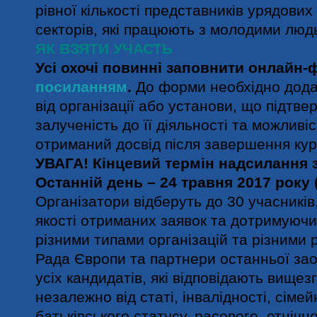
рівної кількості представників урядови
секторів, які працюють з молодими людь
ЯК ВЗЯТИ УЧАСТЬ
Усі охочі повинні заповнити онлайн-
посиланням
.
До форми необхідно дода
від організації або установи, що підтв
залученість до її діяльності та можлив
отриманий досвід після завершення кур
УВАГА! Кінцевий термін надсилання 
Останній день – 24 травня 2017 року (
Організатори відберуть до 30 учасникі
якості отриманих заявок та дотримуючи
різними типами організацій та різними 
Рада Європи та партнери останньої зао
усіх кандидатів, які відповідають вище
незалежно від статі, інвалідності, сіме
батьківського статусу, расового, етнічн