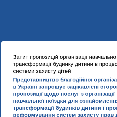
УКР
ENG
ПРО НАС
НАШІ ПРОЕКТИ
НАВЧАННЯ
НОВИНИ
Запит пропозицій організації навчальної
трансформації будинку дитини в проце
системи захисту дітей
Представництво благодійної організа
в Україні запрошує зацікавлені стор
пропозиції щодо послуг з організації
навчальної поїздки для ознайомлення
трансформації будинків дитини і пр
реформування систем захисту прав д