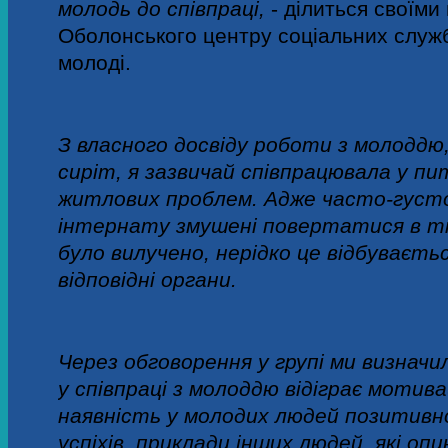
молодь до співпраці,
- ділиться своїм
Оболонського центру соціальних служб 
молоді.
З власного досвіду роботи з молоддю,
сиріт, я зазвичай співпрацювала у п
житлових проблем. Адже часто-густо 
інтернату змушені повертатися в ті ж 
було вилучено, нерідко це відбуваєть
відповідні органи.
Через обговорення у групі ми визначи
у співпраці з молоддю відіграє мотив
наявність у молодих людей позитивно
успіхів, приклади інших людей, які опи