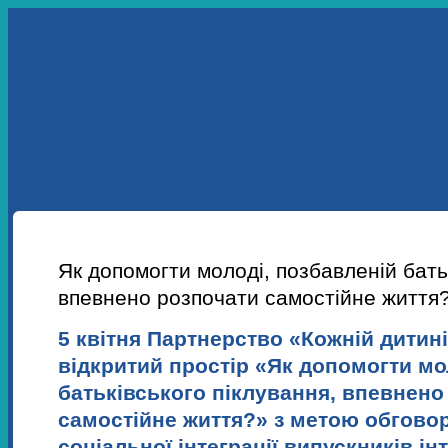
УКР
ENG
ПРО НАС
НАШІ ПРОЕКТИ
НАВЧАННЯ
НОВИНИ
Як допомогти молоді, позбавленій бать
впевнено розпочати самостійне життя
5 квітня Партнерство «Кожній дитин
відкритий простір «Як допомогти мо
батьківського піклування, впевнено
самостійне життя?» з метою обговор
соціальної інтеграції випускників ін