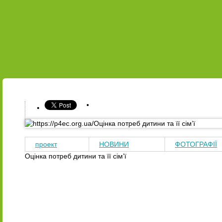
УКР
ENG
ПРО НАС
НАШІ ПРОЕКТИ
НАВЧАННЯ
ПРОЕКТ
проект
НОВИНИ
ФОТОГРАФІЇ
Оцінка потреб дитини та її сім’ї