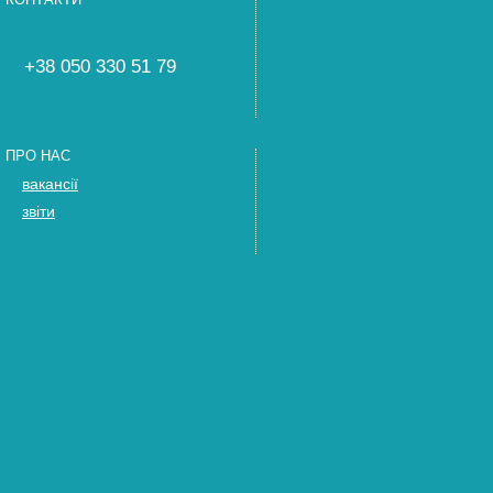
+38 050 330 51 79
ПРО НАС
вакансії
звіти
ДОЛУЧИТИСЯ
Стати експертом
Запросіть нас
Тренінги
ПІДТРИМАТИ